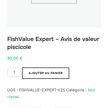
FishValue Expert – Avis de valeur
piscicole
90,00
€
quantité
AJOUTER AU PANIER
de
FishValue
UGS :
FISHVALUE-EXPERT-V25
Catégorie :
Non
Expert
classé
-
Avis