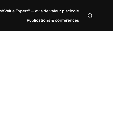
shValue Expert® — avis de valeur piscicole
Rechercher :
Publications & conférences