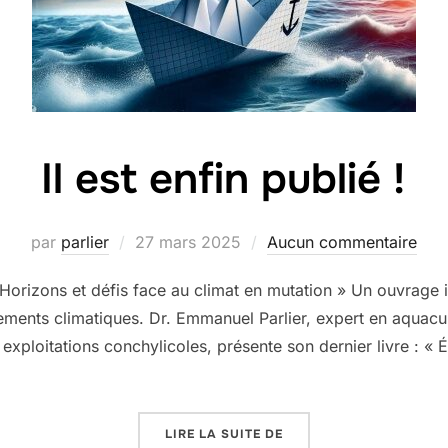
Il est enfin publié !
Publié
par
parlier
27 mars 2025
Aucun commentaire
le
: Horizons et défis face au climat en mutation » Un ouvrag
ements climatiques. Dr. Emmanuel Parlier, expert en aquacult
exploitations conchylicoles, présente son dernier livre : « 
« IL EST ENFIN PUBLIÉ !
LIRE LA SUITE DE